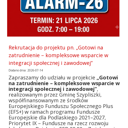
Rekrutacja do projektu pn. „Gotowi na
zatrudnienie – kompleksowe wsparcie w
integracji społecznej i zawodowej”
Dodano dnia: 2026-07-14
Zapraszamy do udziału w projekcie
„Gotowi
na zatrudnienie – kompleksowe wsparcie w
integracji społecznej i zawodowej”
,
realizowanym przez Gminę Szypliszki,
współfinansowanym ze środków
Europejskiego Funduszu Społecznego Plus
(EFS+) w ramach programu Fundusze
Europejskie dla Podlaskiego 2021–2027,
Priorytet IX – Fundusze na rzecz rozwoju