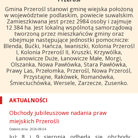
Gmina Przerośl stanowi gminę wiejska położoną
w województwie podlaskim, powiecie suwalskim.
Zamieszkiwana jest przez 2984 osoby i zajmuje
12 384 ha. Jest lokalną wspólnotą samorządową
tworzoną przez mieszkańców gminy oraz
obejmuje następujące jednostki pomocnicze:
Blenda, Bućki, Hańcza, Iwaniszki, Kolonia Przerośl
I, Kolonia Przerośl II, Kruszki, Krzywólka,
Łanowicze Duże, Łanowicze Małe, Morgi,
Olszanka, Nowa Pawłówka, Stara Pawłówka,
Prawy Las, Przełomka, Przerośl, Nowa Przerośl,
Przystajne, Rakówek, Romanówka,
Śmieciuchówka, Wersele, Zarzecze, Zusenko.
AKTUALNOŚCI
Obchody jubileuszowe nadania praw
miejskich Przerośli
Dodano dnia: 2026-08-04
Już 8 i 9 sierpnia odbędą się obchody